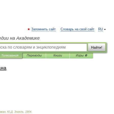
Запомнить сайт
Словарь на свой сайт
RU
едии на Академике
Найти!
Толкования
Переводы
Книги
Игры ⚽
ана
иман
,
Ю
.
Д
.
Энгель
.
1904
.