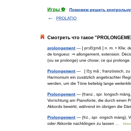
Игры ⚽
Поможем решить контрольну
PROLATIO
Смотреть что такое "PROLONGEMEN
prolongement
— [ prɔlɔ̃ʒmɑ̃ ] n. m. • XIIe;
de longueur. ⇒ allongement, extension. Déci
(ou se prolonge) une chose; ce qui prolo
Prolongement
— [ lɔ̃ʒ mãː; französisch, zu 
Harmonium ein zusätzlich angebrachter Regi
werden, um die Töne beliebig lange weite
Prolongement
— (franz., spr. longsch māng,
Vorrichtung am Pianoforte, die durch einen P
Akkords bewirkt, während im übrigen die
Prolongement
— (frz., spr. ongsch máng), 
oder Akkorde nachklingen zu lassen …
Klein