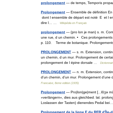
prolongement
— de temps, Temporis prop
Prolongement
— Ensemble de définition En 
dont l ensemble de départ est noté E et l en
dire l… …
Wikipédia en Français
prolongement
— (pro lon je man) s. m. Con
une rue, d un chemin. • Ces prolongements de
p. 110. Terme de botanique. Prolongem
PROLONGEMENT
— s. m. Extension, contin
un chemin, d un mur. Prolongement de certai
prolongement de l épine dorsale …
Dictionnai
PROLONGEMENT
— n. m. Extension, contin
d’un chemin, d’un mur. Prolongement d’une 
Francaise, 8eme edition (1935)
Prolongement
— Pro|lon|ge|ment [...lõʒə ma
»verlängern«, dies aus gleichbed. lat. prol
Loslassen der Tasten) dienendes Pedal b
Prolongement de la ligne E du RER d'Île-d