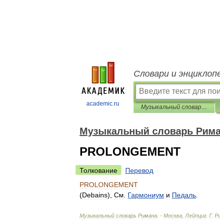
Словари и энциклоп
academic.ru
Музыкальный словарь Римана
Музыкальный словарь Рим
PROLONGEMENT
Толкование
Перевод
PROLONGEMENT
(
Debains
),
См
.
Гармониум
и
Педаль
.
Музыкальный
словарь
Римана
. -
Москва
,
Лейпциг
.
Г
.
Р