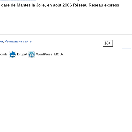
 gare de Mantes la Jolie, en août 2006 Réseau Réseau express
ка
,
Реклама на сайте
18+
omla,
Drupal,
WordPress, MODx.