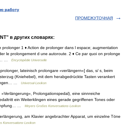
ю работу
ПРОМЕЖУТОЧНАЯ
T" в других словарях:
 de prolonger 1 ♦ Action de prolonger dans l espace; augmentation
der le prolongement d une autoroute. 2 ♦ Ce par quoi on prolonge
nge… …
Encyclopédie Universelle
prolonger, lateinisch prolongare »verlängern«] das, s/ s, beim
sterzug (Kniehebel), mit dem herabgedrückte Tasten verankert
rklingen… …
Universal-Lexikon
 »Verlängerung«, Prolongationspedal), eine sinnreiche
edaltritt ein Weiterklingen eines gerade gegriffenen Tones oder
 Dämpfung… …
Meyers Großes Konversations-Lexikon
Verlängerung, am Klavier angebrachter Apparat, um einzelne Töne
es Konversations-Lexikon