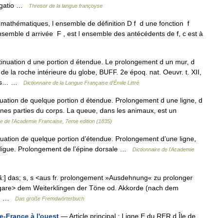
agatio …
Thresor de la langue françoyse
mathématiques, l ensemble de définition D f d une fonction f
semble d arrivée F , est l ensemble des antécédents de f, c est à
tinuation d une portion d étendue. Le prolongement d un mur, d
 la roche intérieure du globe, BUFF. 2e époq. nat. Oeuvr. t. XII,
ents… …
Dictionnaire de la Langue Française d'Émile Littré
uation de quelque portion d étendue. Prolongement d une ligne, d
nes parties du corps. La queue, dans les animaux, est un
re de l'Academie Francaise, 7eme edition (1835)
uation de quelque portion d’étendue. Prolongement d’une ligne,
digue. Prolongement de l’épine dorsale …
Dictionnaire de l'Academie
̃:] das; s, s <aus fr. prolongement »Ausdehnung« zu prolonger
ongare> dem Weiterklingen der Töne od. Akkorde (nach dem
ei… …
Das große Fremdwörterbuch
e-France à l'ouest
— Article principal : Ligne E du RER d Île de