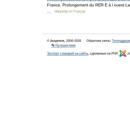
France. Prolongement du RER E à l ouest La
…
Wikipédia en Français
© Академик, 2000-2026
Обратная связь:
Техподдерж
👣 Путешествия
Экспорт словарей на сайты
, сделанные на PHP,
Jo